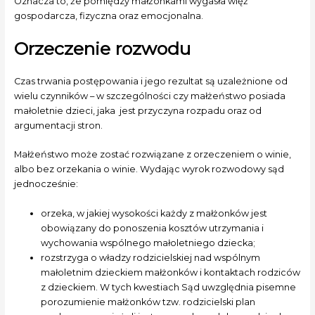
Oznacza to, że pomiędzy małżonkami wygasła więź
gospodarcza, fizyczna oraz emocjonalna.
Orzeczenie rozwodu
Czas trwania postępowania i jego rezultat są uzależnione od
wielu czynników – w szczególności czy małżeństwo posiada
małoletnie dzieci, jaka jest przyczyna rozpadu oraz od
argumentacji stron.
Małżeństwo może zostać rozwiązane z orzeczeniem o winie,
albo bez orzekania o winie. Wydając wyrok rozwodowy sąd
jednocześnie:
orzeka, w jakiej wysokości każdy z małżonków jest
obowiązany do ponoszenia kosztów utrzymania i
wychowania wspólnego małoletniego dziecka;
rozstrzyga o władzy rodzicielskiej nad wspólnym
małoletnim dzieckiem małżonków i kontaktach rodziców
z dzieckiem. W tych kwestiach Sąd uwzględnia pisemne
porozumienie małżonków tzw. rodzicielski plan