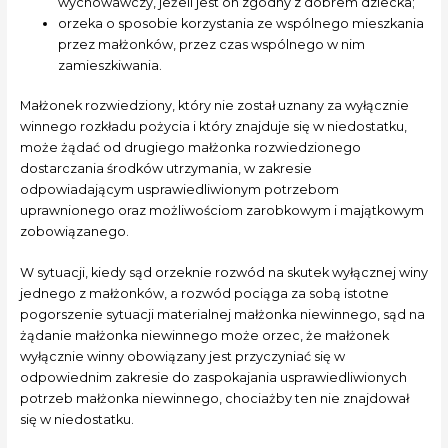
wychowawczy, jeżeli jest on zgodny z dobrem dziecka;
orzeka o sposobie korzystania ze wspólnego mieszkania
przez małżonków, przez czas wspólnego w nim
zamieszkiwania.
Małżonek rozwiedziony, który nie został uznany za wyłącznie
winnego rozkładu pożycia i który znajduje się w niedostatku,
może żądać od drugiego małżonka rozwiedzionego
dostarczania środków utrzymania, w zakresie
odpowiadającym usprawiedliwionym potrzebom
uprawnionego oraz możliwościom zarobkowym i majątkowym
zobowiązanego.
W sytuacji, kiedy sąd orzeknie rozwód na skutek wyłącznej winy
jednego z małżonków, a rozwód pociąga za sobą istotne
pogorszenie sytuacji materialnej małżonka niewinnego, sąd na
żądanie małżonka niewinnego może orzec, że małżonek
wyłącznie winny obowiązany jest przyczyniać się w
odpowiednim zakresie do zaspokajania usprawiedliwionych
potrzeb małżonka niewinnego, chociażby ten nie znajdował
się w niedostatku.