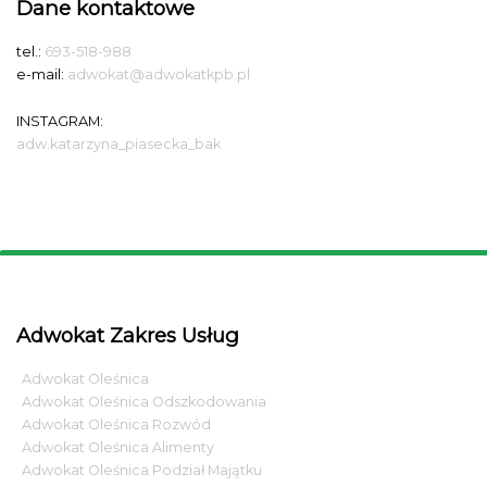
Dane kontaktowe
tel.:
693-518-988
e-mail:
adwokat@adwokatkpb.pl
INSTAGRAM:
adw.katarzyna_piasecka_bak
Adwokat Zakres Usług
Adwokat Oleśnica
Adwokat Oleśnica Odszkodowania
Adwokat Oleśnica Rozwód
Adwokat Oleśnica Alimenty
Adwokat Oleśnica Podział Majątku