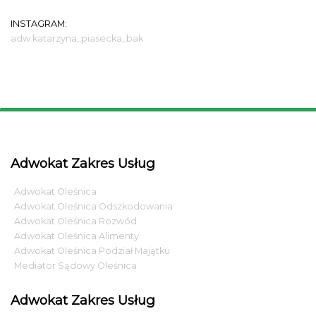
INSTAGRAM:
adw.katarzyna_piasecka_bak
Adwokat Zakres Usług
Adwokat Oleśnica
Adwokat Oleśnica Odszkodowania
Adwokat Oleśnica Rozwód
Adwokat Oleśnica Alimenty
Adwokat Oleśnica Podział Majątku
Mediator Sądowy Oleśnica
Adwokat Zakres Usług