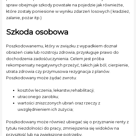
spraw obejmuje szkody powstałe na pojedzie jak równieżte,
które zostały poniesione w wyniku zdarzeń losowych ( kradzież,
zalanie, pożar itp.)
Szkoda osobowa
Poszkodowanemu, który w związku z wypadkiem doznał
obrażeń ciała lub rozstroju zdrowia, przysługuje prawo do
dochodzenia zadośćuczynienia. Celem jest próba
rekompensaty negatywnych przeżyć, takich jak ból, cierpienie,
utrata zdrowia czy przymusowa rezygnacja z planów.
Poszkodowany może żądać zwrotu:
kosztów leczenia, lekarstw,rehabilitacji;
utraconego zarobku;
wartości zniszczonych ubrań oraz rzeczy z
uwzględnieniem ich zużycia;
Poszkodowany może również ubiegać się o przyznanie renty z
tytułu niezdolności do pracy, zmniejszenia się widoków na
przyszłość lub na zwiększone potrzeby.